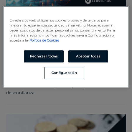
En este sitio web utilizamos cookies propias y de terceros para
Tendencias de los
mejorar tu experiencia, seguridad y marketing. No se recaban ni
ceden sus datos de carácter personal sin su consentimiento. Para
mercados en mayo de
más información o modificar las cookies vaya a Configuración o
acceda a la
Política de Cookies
2025
Rechazar todas
Aceptar todas
Tendencias del mercado
,
Nuestras líneas
,
SEGO Funds
/
4 junio, 2025
Configuración
Descubre la tendencia de los mercados en mayo de
2025. Los mercados repuntan pero persiste la
desconfianza.