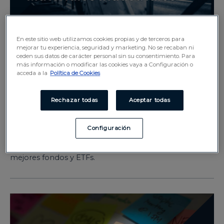
Cómo invertir en el sector
En este sitio web utilizamos cookies propias y de terceros para
mejorar tu experiencia, seguridad y marketing. No se recaban ni
ceden sus datos de carácter personal sin su consentimiento. Para
de los materiales
más información o modificar las cookies vaya a Configuración o
acceda a la
Política de Cookies
industriales
Rechazar todas
Aceptar todas
Cómo invertir
,
Nuestras líneas
,
SEGO Funds
/
24 abril,
2025
Configuración
Descubre cómo invertir en el sector de materiales
industriales, con estrategias, ventajas, riesgos y los
mejores fondos y ETFs.