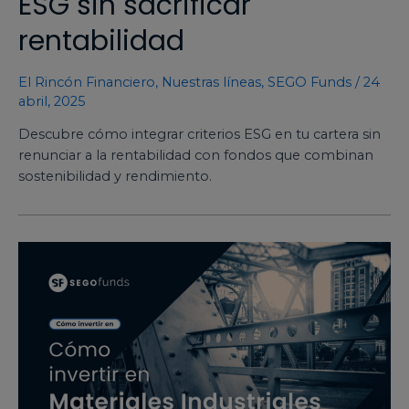
ESG sin sacrificar
rentabilidad
El Rincón Financiero
,
Nuestras líneas
,
SEGO Funds
/
24
abril, 2025
Descubre cómo integrar criterios ESG en tu cartera sin
renunciar a la rentabilidad con fondos que combinan
sostenibilidad y rendimiento.