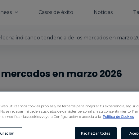
íneas
Casos de éxito
Noticias
Ta
s mercados en marzo 2026
io web utilizamos cookies propias y de terceros para mejorar tu experiencia, seguri
No se recaban ni ceden sus datos de carácter personal sin su consentimiento. Pa
 o modificar las cookies vaya a Configuración o acceda a la
Política de Cookies
eses más tensos para los mercados desde 2020. La escala
e parcial del Estrecho de Ormuz y ataques a infraestruc
guración
Rechazar todas
Acep
 el equilibrio macro-financiero global. El petróleo reg