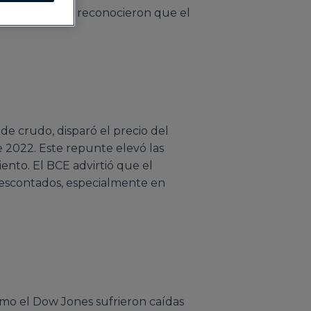
ncos centrales reconocieron que el
de crudo, disparó el precio del
 2022. Este repunte elevó las
iento. El BCE advirtió que el
 descontados, especialmente en
omo el Dow Jones sufrieron caídas