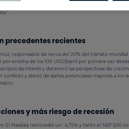
ecciones simultáneas en Europa y Estados Unidos y los ba
to”.
in precedentes recientes
muz, responsable de cerca del 20% del tránsito mundial 
 por encima de los 100 USD/barril por primera vez desde
los tipos de interés y deterioró las perspectivas de crecim
 conflicto y alertó de daños potenciales mayores a los
istro.
cciones y más riesgo de recesión
vo. El Nasdaq retrocedió un -4,75% y tanto el S&P 500 c