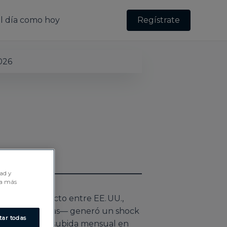
l día como hoy
Regístrate
dad y
ra más
da del conflicto entre EE. UU.,
turas energéticas— generó un shock
tar todas
istró su mayor subida mensual en