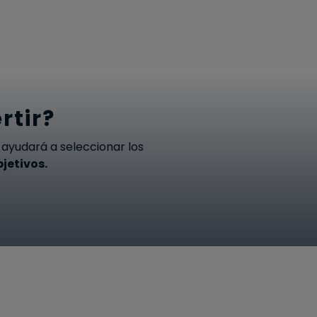
rtir?
ayudará a seleccionar los
jetivos.