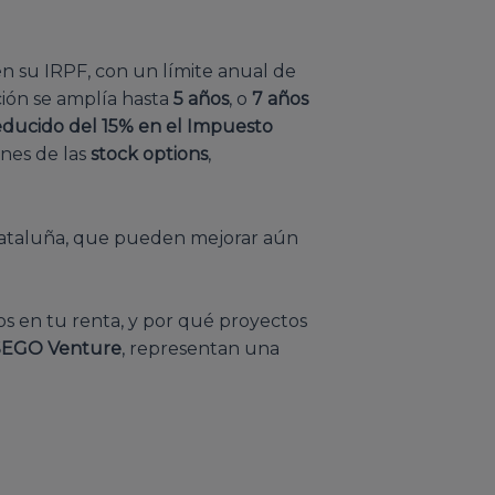
n su IRPF, con un límite anual de
ción se amplía hasta
5 años
, o
7 años
educido del 15% en el Impuesto
ones de las
stock options
,
o Cataluña, que pueden mejorar aún
s en tu renta, y por qué proyectos
SEGO Venture
, representan una