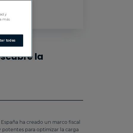
dad y
ra más
tar todas
escubre la
, España ha creado un marco fiscal
 potentes para optimizar la carga