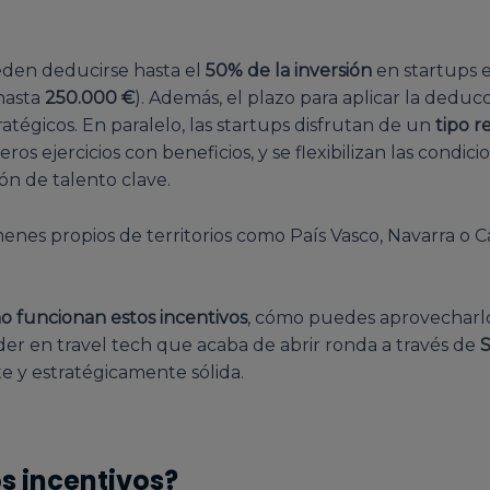
ueden deducirse hasta el
50% de la inversión
en startups e
 hasta
250.000 €
). Además, el plazo para aplicar la deduc
ratégicos. En paralelo, las startups disfrutan de un
tipo r
os ejercicios con beneficios, y se flexibilizan las condici
ón de talento clave.
menes propios de territorios como País Vasco, Navarra 
 funcionan estos incentivos
, cómo puedes aprovecharlo
íder en travel tech que acaba de abrir ronda a través de
e y estratégicamente sólida.
os incentivos?