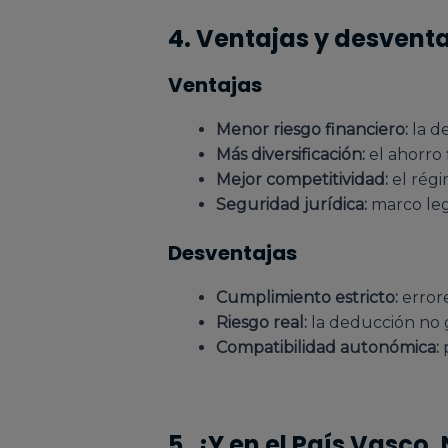
4. Ventajas y desvent
Ventajas
Menor riesgo financiero:
la d
Más diversificación:
el ahorro f
Mejor competitividad:
el régi
Seguridad jurídica:
marco lega
Desventajas
Cumplimiento estricto:
errore
Riesgo real:
la deducción no g
Compatibilidad autonómica:
p
5. ¿Y en el País Vasco