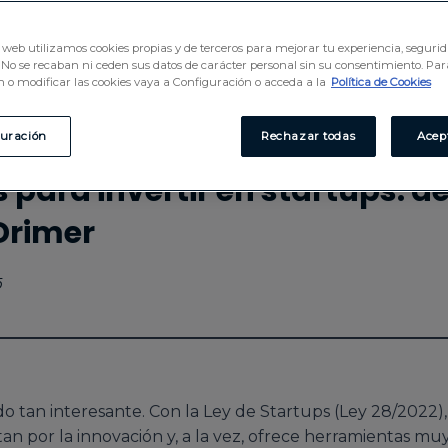
io web utilizamos cookies propias y de terceros para mejorar tu experiencia, seguri
No se recaban ni ceden sus datos de carácter personal sin su consentimiento. Pa
 o modificar las cookies vaya a Configuración o acceda a la
Política de Cookies
guración
Rechazar todas
Acep
s para invertir en startups: d
Drimer
5
do tan interesante. Con la Ley de Startups (Ley 28/2022)
n por la innovación y, a la vez, ofrece herramientas muy