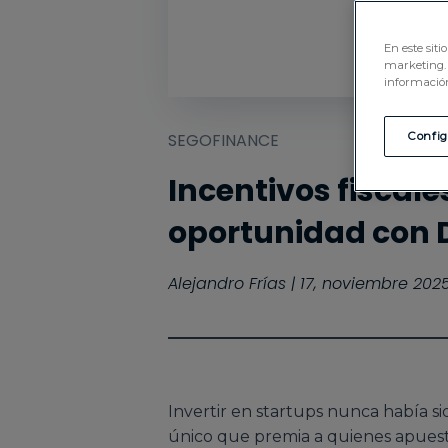
En este sit
marketing. 
información
SEGOFINANCE
Confi
Incentivos fiscale
oportunidad con 
Alejandro Frías | 17, noviembre 202
Invertir en startups nunca había si
único que premia a quienes apuesta