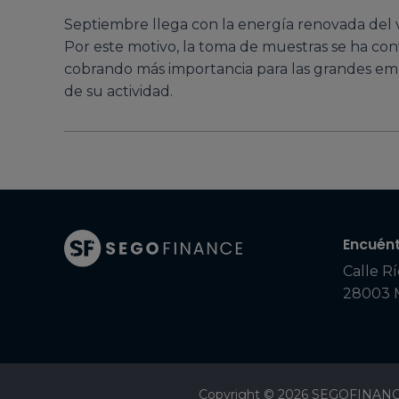
Septiembre llega con la energía renovada del ve
Por este motivo, la toma de muestras se ha con
cobrando más importancia para las grandes empr
de su actividad.
Encuént
Calle Rí
28003 
Copyright © 2026 SEGOFINANC