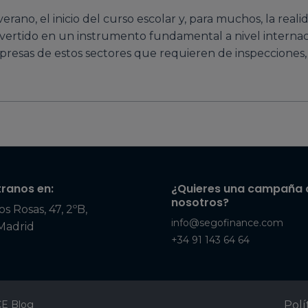
rano, el inicio del curso escolar y, para muchos, la real
vertido en un instrumento fundamental a nivel internaci
esas de estos sectores que requieren de inspecciones, a
ranos en:
¿Quieres una campaña 
nosotros?
os Rosas, 47, 2ºB,
info@segofinance.com
Madrid
+34 91 143 64 64
E Blog
Polí