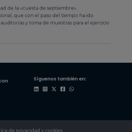
idad de la «cuesta de septiembre».
onal, que con el paso del tiempo ha ido
uditorías y toma de muestras para el ejercicio
Síguenos también en:
con
tica de privacidad y cookies