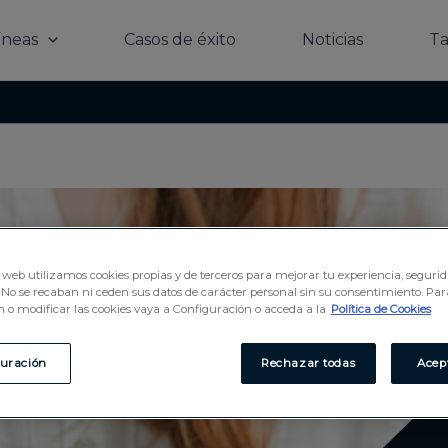
íneas
Casos de éxito
Noticias
Ta
io web utilizamos cookies propias y de terceros para mejorar tu experiencia, seguri
No se recaban ni ceden sus datos de carácter personal sin su consentimiento. Pa
 o modificar las cookies vaya a Configuración o acceda a la
Política de Cookies
guración
Rechazar todas
Acep